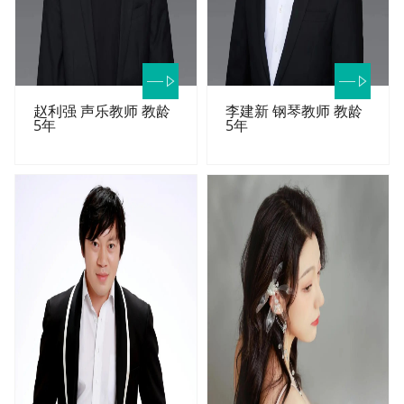
赵利强 声乐教师 教龄
李建新 钢琴教师 教龄
5年
5年