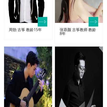
周勃 古筝 教龄15年
张蓉颜 古筝教师 教龄
8年