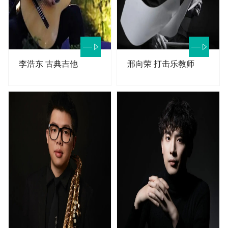
李浩东 古典吉他
邢向荣 打击乐教师