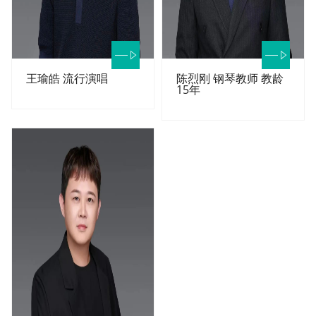
王瑜皓 流行演唱
陈烈刚 钢琴教师 教龄
15年